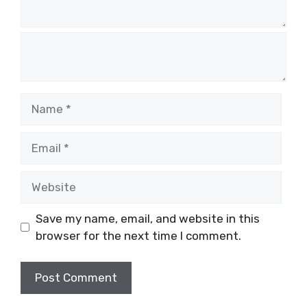
N
a
m
E
e
m
a
W
i
e
l
b
Save my name, email, and website in this
s
browser for the next time I comment.
i
t
e