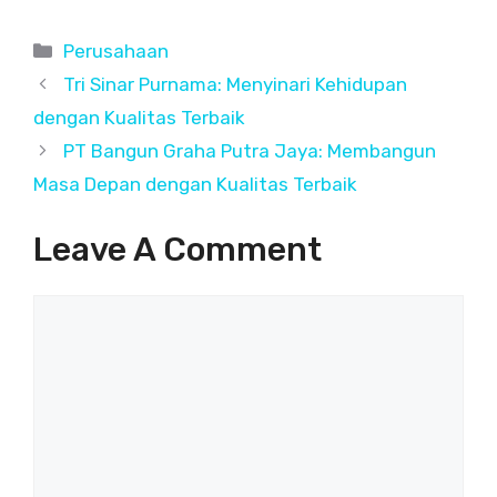
C
Perusahaan
a
Tri Sinar Purnama: Menyinari Kehidupan
t
dengan Kualitas Terbaik
e
PT Bangun Graha Putra Jaya: Membangun
g
Masa Depan dengan Kualitas Terbaik
o
r
Leave A Comment
i
e
s
C
o
m
m
e
n
t