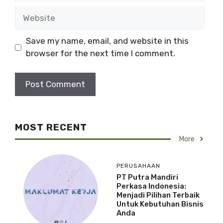
a
W
i
e
l
b
Save my name, email, and website in this
s
browser for the next time I comment.
i
t
e
MOST RECENT
More
PERUSAHAAN
PT Putra Mandiri
Perkasa Indonesia:
Menjadi Pilihan Terbaik
Untuk Kebutuhan Bisnis
Anda