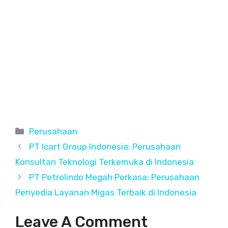
C
Perusahaan
a
PT Icart Group Indonesia: Perusahaan
t
Konsultan Teknologi Terkemuka di Indonesia
e
PT Petrolindo Megah Perkasa: Perusahaan
g
Penyedia Layanan Migas Terbaik di Indonesia
o
r
Leave A Comment
i