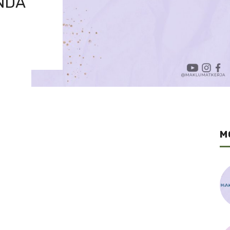
NDA
M