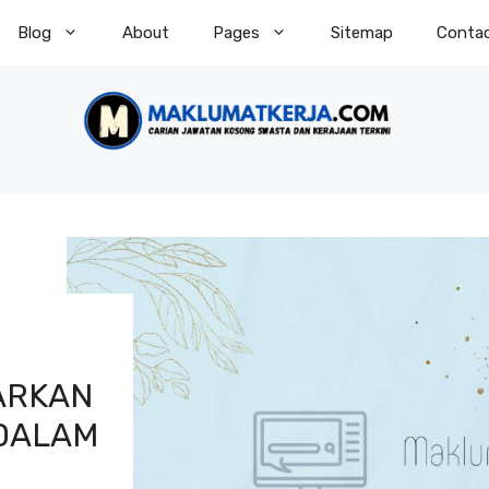
Blog
About
Pages
Sitemap
Conta
H
ARKAN
 DALAM
I