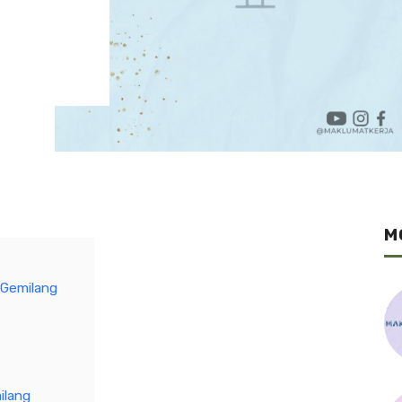
M
 Gemilang
ilang