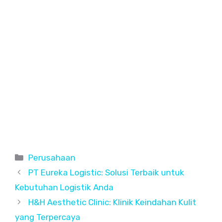
C
Perusahaan
a
PT Eureka Logistic: Solusi Terbaik untuk
t
Kebutuhan Logistik Anda
e
H&H Aesthetic Clinic: Klinik Keindahan Kulit
g
yang Terpercaya
o