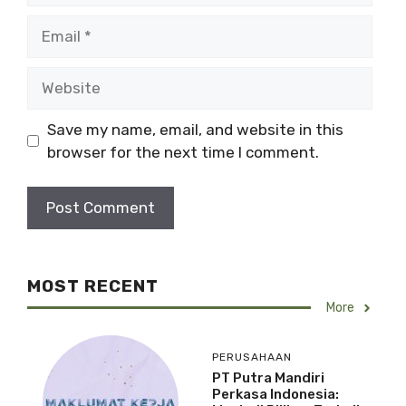
m
E
e
m
a
W
i
e
l
b
Save my name, email, and website in this
s
browser for the next time I comment.
i
t
e
MOST RECENT
More
PERUSAHAAN
PT Putra Mandiri
Perkasa Indonesia: