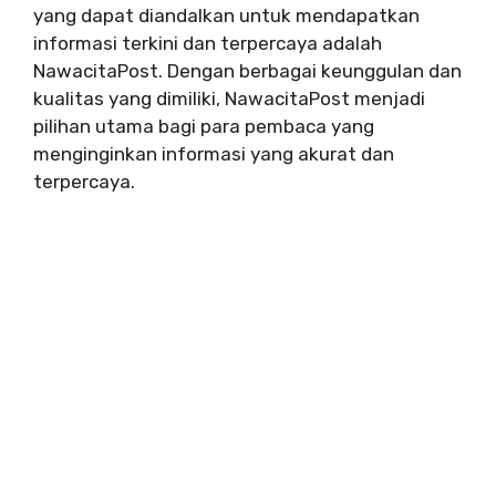
yang dapat diandalkan untuk mendapatkan
informasi terkini dan terpercaya adalah
NawacitaPost. Dengan berbagai keunggulan dan
kualitas yang dimiliki, NawacitaPost menjadi
pilihan utama bagi para pembaca yang
menginginkan informasi yang akurat dan
terpercaya.