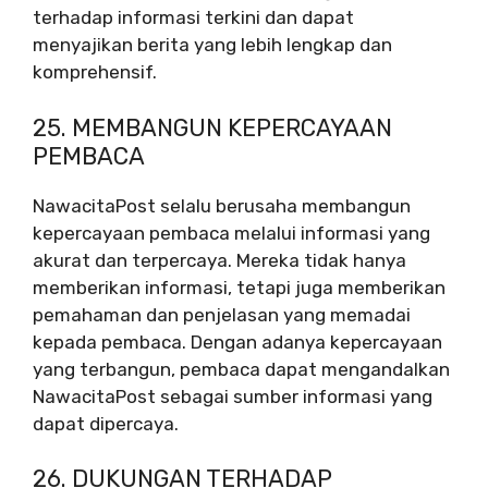
terhadap informasi terkini dan dapat
menyajikan berita yang lebih lengkap dan
komprehensif.
25. MEMBANGUN KEPERCAYAAN
PEMBACA
NawacitaPost selalu berusaha membangun
kepercayaan pembaca melalui informasi yang
akurat dan terpercaya. Mereka tidak hanya
memberikan informasi, tetapi juga memberikan
pemahaman dan penjelasan yang memadai
kepada pembaca. Dengan adanya kepercayaan
yang terbangun, pembaca dapat mengandalkan
NawacitaPost sebagai sumber informasi yang
dapat dipercaya.
26. DUKUNGAN TERHADAP