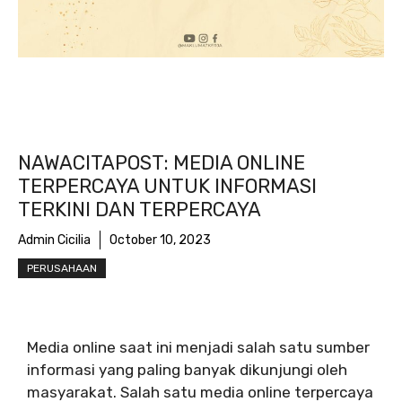
NAWACITAPOST: MEDIA ONLINE
TERPERCAYA UNTUK INFORMASI
TERKINI DAN TERPERCAYA
Admin Cicilia
October 10, 2023
PERUSAHAAN
Media online saat ini menjadi salah satu sumber
informasi yang paling banyak dikunjungi oleh
masyarakat. Salah satu media online terpercaya