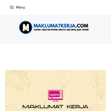
Skip
Menu
to
content