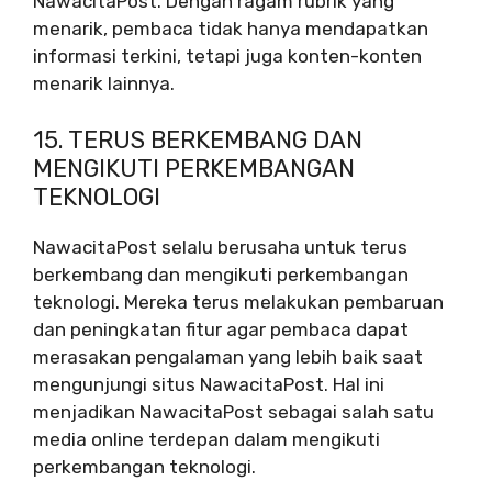
NawacitaPost. Dengan ragam rubrik yang
menarik, pembaca tidak hanya mendapatkan
informasi terkini, tetapi juga konten-konten
menarik lainnya.
15. TERUS BERKEMBANG DAN
MENGIKUTI PERKEMBANGAN
TEKNOLOGI
NawacitaPost selalu berusaha untuk terus
berkembang dan mengikuti perkembangan
teknologi. Mereka terus melakukan pembaruan
dan peningkatan fitur agar pembaca dapat
merasakan pengalaman yang lebih baik saat
mengunjungi situs NawacitaPost. Hal ini
menjadikan NawacitaPost sebagai salah satu
media online terdepan dalam mengikuti
perkembangan teknologi.