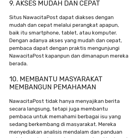
9. AKSES MUDAH DAN CEPAT
Situs NawacitaPost dapat diakses dengan
mudah dan cepat melalui perangkat apapun,
baik itu smartphone, tablet, atau komputer.
Dengan adanya akses yang mudah dan cepat,
pembaca dapat dengan praktis mengunjungi
NawacitaPost kapanpun dan dimanapun mereka
berada.
10. MEMBANTU MASYARAKAT
MEMBANGUN PEMAHAMAN
NawacitaPost tidak hanya menyajikan berita
secara langsung, tetapi juga membantu
pembaca untuk memahami berbagai isu yang
sedang berkembang di masyarakat. Mereka
menyediakan analisis mendalam dan panduan