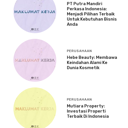
PT Putra Mandiri
Perkasa Indonesia:
Menjadi Pilihan Terbaik
Untuk Kebutuhan Bisnis
Anda
PERUSAHAAN
Hebe Beauty: Membawa
Keindahan Alami Ke
Dunia Kosmetik
PERUSAHAAN
Mutiara Property:
Investasi Properti
Terbaik Di Indonesia