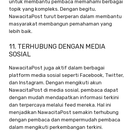
untuk membantu pembaca memahami berbagai
topik yang kompleks. Dengan begitu,
NawacitaPost turut berperan dalam membantu
masyarakat membangun pemahaman yang
lebih baik.
11. TERHUBUNG DENGAN MEDIA
SOSIAL
NawacitaPost juga aktif dalam berbagai
platform media sosial seperti Facebook, Twitter,
dan Instagram. Dengan mengikuti akun
NawacitaPost di media sosial, pembaca dapat
dengan mudah mendapatkan informasi terkini
dan terpercaya melalui feed mereka. Hal ini
menjadikan NawacitaPost semakin terhubung
dengan pembaca dan mempermudah pembaca
dalam mengikuti perkembangan terkini.