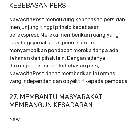
KEBEBASAN PERS
NawacitaPost mendukung kebebasan pers dan
menjunjung tinggi prinsip kebebasan
berekspresi. Mereka memberikan ruang yang
luas bagi jurnalis dan penulis untuk
menyampaikan pendapat mereka tanpa ada
tekanan dari pihak lain. Dengan adanya
dukungan terhadap kebebasan pers,
NawacitaPost dapat memberikan informasi
yang independen dan obyektif kepada pembaca.
27. MEMBANTU MASYARAKAT
MEMBANGUN KESADARAN
Naw