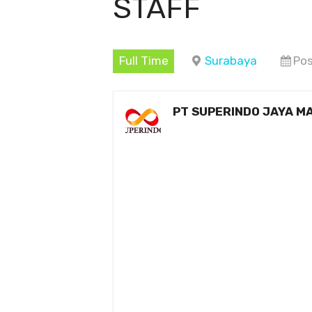
STAFF
Full Time
Surabaya
Pos
PT SUPERINDO JAYA M