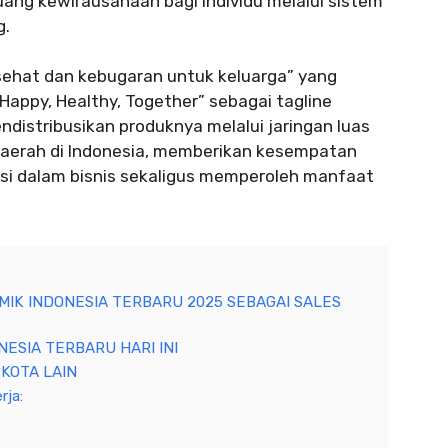
ang kewirausahaan bagi individu melalui sistem
g.
“sehat dan kebugaran untuk keluarga” yang
appy, Healthy, Together” sebagai tagline
ndistribusikan produknya melalui jaringan luas
 daerah di Indonesia, memberikan kesempatan
asi dalam bisnis sekaligus memperoleh manfaat
MIK INDONESIA TERBARU 2025 SEBAGAI SALES
NESIA TERBARU HARI INI
KOTA LAIN
rja: