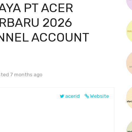
AYA PT ACER
ERBARU 2026
NNEL ACCOUNT
ted 7 months ago
acerid
Website