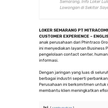
Semarang, Info Loker Lu
Lowongan di Sekitar Sa
LOKER SEMARANG PT MITRACOM
CUSTOMER EXPERIENCE – ENGLI
anak perusahaan dari Phintraco Gro
ini menyediakan layanan Business 
pengelolaan contact center, human 
informasi.
Dengan jaringan yang luas di selur
berbagai industri seperti perbankan
Perusahaan ini berkomitmen untuk 
membantu klien meningkatkan efisi
Isi
sembunyikan