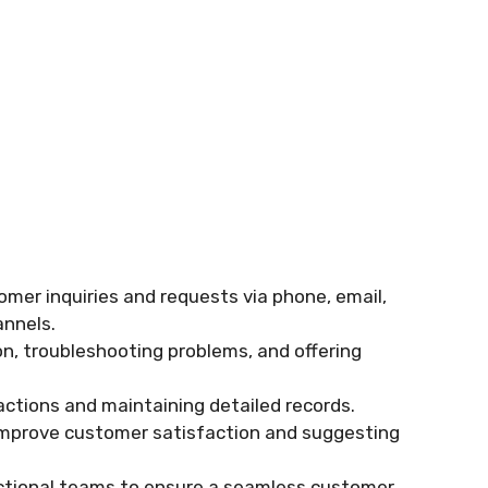
mer inquiries and requests via phone, email,
nnels.
n, troubleshooting problems, and offering
tions and maintaining detailed records.
 improve customer satisfaction and suggesting
nctional teams to ensure a seamless customer