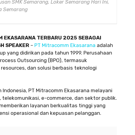
lusan SMK Semarang, Loker Semarang Hari Ini,
ya Semarang
M EKASARANA TERBARU 2025 SEBAGAI
SH SPEAKER
–
PT Mitracomm Ekasarana
adalah
up yang didirikan pada tahun 1999. Perusahaan
Process Outsourcing (BPO), termasuk
resources, dan solusi berbasis teknologi
uh Indonesia, PT Mitracomm Ekasarana melayani
, telekomunikasi, e-commerce, dan sektor publik.
memberikan layanan berkualitas tinggi yang
ensi operasional dan kepuasan pelanggan.