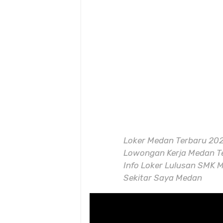
Loker Medan Terbaru 202
Lowongan Kerja Medan Te
Info Loker Lulusan SMK M
Sekitar Saya Medan