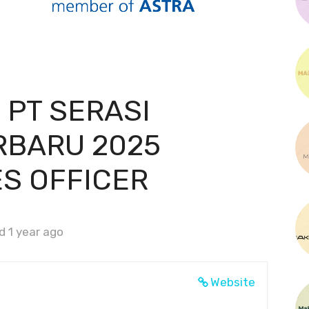
 PT SERASI
RBARU 2025
ES OFFICER
d 1 year ago
Website