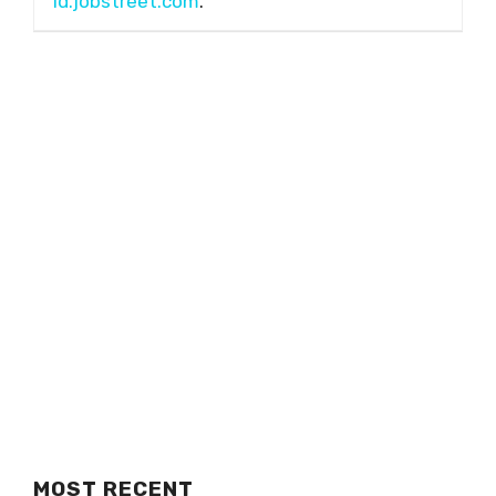
id.jobstreet.com
.
MOST RECENT