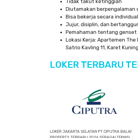
Tidak takut ketinggian
Diutamakan berpengalaman d
Bisa bekerja secara individu
Jujur, disiplin, dan bertangg
Pemahaman tentang genset 
Lokasi Kerja: Apartemen The N
Satrio Kavling 11, Karet Kuni
LOKER TERBARU TEK
LOKER JAKARTA SELATAN PT CIPUTRA BALAI
PROPERTY TERBARU 2026 SEBAGAI TEKNISI