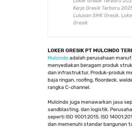
Loker Gresik Terbaru 20
Kerja Gresik Terbaru 2025
Lulusan SMK Gresik, Loker
Gresik
LOKER GRESIK PT MULCINDO TE
Mulcindo
adalah perusahaan manufa
menyediakan beragam produk strukt
dan infrastruktur. Produk-produk me
baja ringan, roofing, floordeck, welde
rangka C-channel.
Mulcindo juga menawarkan jasa sepert
sandblasting, dan logistik. Perusaha
seperti ISO 9001:2015, ISO 14001:2
dan memenuhi standar bangunan t