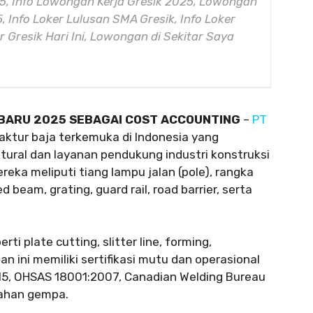
25, Info Lowongan Kerja Gresik 2025, Lowongan
, Info Loker Lulusan SMA Gresik, Info Loker
 Gresik Hari Ini, Lowongan di Sekitar Saya
RBARU 2025 SEBAGAI COST ACCOUNTING
–
PT
ktur baja terkemuka di Indonesia yang
ural dan layanan pendukung industri konstruksi
reka meliputi tiang lampu jalan (pole), rangka
d beam, grating, guard rail, road barrier, serta
i plate cutting, slitter line, forming,
an ini memiliki sertifikasi mutu dan operasional
015, OHSAS 18001:2007, Canadian Welding Bureau
ahan gempa.