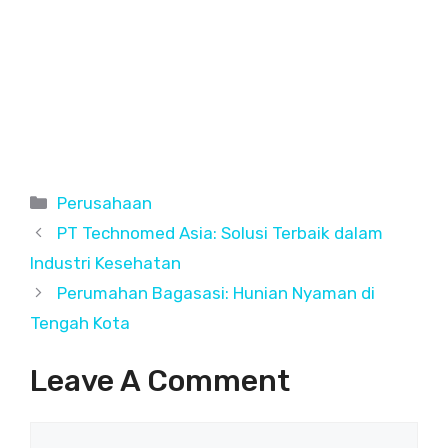
C
Perusahaan
a
PT Technomed Asia: Solusi Terbaik dalam
t
Industri Kesehatan
e
Perumahan Bagasasi: Hunian Nyaman di
g
Tengah Kota
o
r
Leave A Comment
i
e
s
C