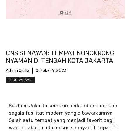
CNS SENAYAN: TEMPAT NONGKRONG
NYAMAN DI TENGAH KOTA JAKARTA
Admin Cicilia
October 9, 2023
PERUSAHAAN
Saat ini, Jakarta semakin berkembang dengan
segala fasilitas modern yang ditawarkannya.
Salah satu tempat yang menjadi favorit bagi
warga Jakarta adalah cns senayan. Tempat ini