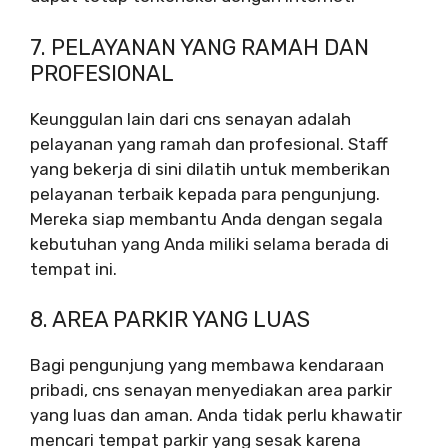
7. PELAYANAN YANG RAMAH DAN
PROFESIONAL
Keunggulan lain dari cns senayan adalah
pelayanan yang ramah dan profesional. Staff
yang bekerja di sini dilatih untuk memberikan
pelayanan terbaik kepada para pengunjung.
Mereka siap membantu Anda dengan segala
kebutuhan yang Anda miliki selama berada di
tempat ini.
8. AREA PARKIR YANG LUAS
Bagi pengunjung yang membawa kendaraan
pribadi, cns senayan menyediakan area parkir
yang luas dan aman. Anda tidak perlu khawatir
mencari tempat parkir yang sesak karena