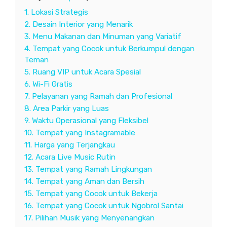
1. Lokasi Strategis
2. Desain Interior yang Menarik
3. Menu Makanan dan Minuman yang Variatif
4. Tempat yang Cocok untuk Berkumpul dengan
Teman
5. Ruang VIP untuk Acara Spesial
6. Wi-Fi Gratis
7. Pelayanan yang Ramah dan Profesional
8. Area Parkir yang Luas
9. Waktu Operasional yang Fleksibel
10. Tempat yang Instagramable
11. Harga yang Terjangkau
12. Acara Live Music Rutin
13. Tempat yang Ramah Lingkungan
14. Tempat yang Aman dan Bersih
15. Tempat yang Cocok untuk Bekerja
16. Tempat yang Cocok untuk Ngobrol Santai
17. Pilihan Musik yang Menyenangkan