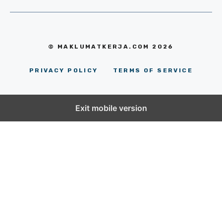
© MAKLUMATKERJA.COM 2026
PRIVACY POLICY
TERMS OF SERVICE
Exit mobile version