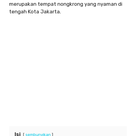
merupakan tempat nongkrong yang nyaman di
tengah Kota Jakarta.
Isi
sembunyikan