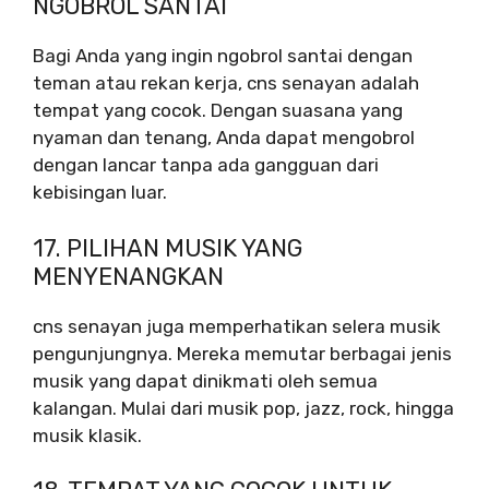
NGOBROL SANTAI
Bagi Anda yang ingin ngobrol santai dengan
teman atau rekan kerja, cns senayan adalah
tempat yang cocok. Dengan suasana yang
nyaman dan tenang, Anda dapat mengobrol
dengan lancar tanpa ada gangguan dari
kebisingan luar.
17. PILIHAN MUSIK YANG
MENYENANGKAN
cns senayan juga memperhatikan selera musik
pengunjungnya. Mereka memutar berbagai jenis
musik yang dapat dinikmati oleh semua
kalangan. Mulai dari musik pop, jazz, rock, hingga
musik klasik.