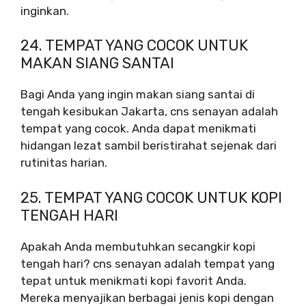
inginkan.
24. TEMPAT YANG COCOK UNTUK
MAKAN SIANG SANTAI
Bagi Anda yang ingin makan siang santai di
tengah kesibukan Jakarta, cns senayan adalah
tempat yang cocok. Anda dapat menikmati
hidangan lezat sambil beristirahat sejenak dari
rutinitas harian.
25. TEMPAT YANG COCOK UNTUK KOPI
TENGAH HARI
Apakah Anda membutuhkan secangkir kopi
tengah hari? cns senayan adalah tempat yang
tepat untuk menikmati kopi favorit Anda.
Mereka menyajikan berbagai jenis kopi dengan