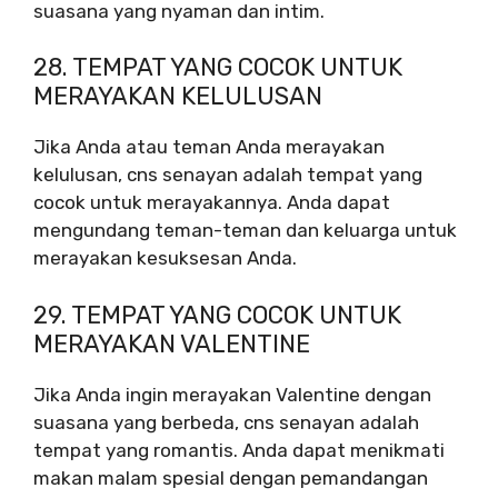
suasana yang nyaman dan intim.
28. TEMPAT YANG COCOK UNTUK
MERAYAKAN KELULUSAN
Jika Anda atau teman Anda merayakan
kelulusan, cns senayan adalah tempat yang
cocok untuk merayakannya. Anda dapat
mengundang teman-teman dan keluarga untuk
merayakan kesuksesan Anda.
29. TEMPAT YANG COCOK UNTUK
MERAYAKAN VALENTINE
Jika Anda ingin merayakan Valentine dengan
suasana yang berbeda, cns senayan adalah
tempat yang romantis. Anda dapat menikmati
makan malam spesial dengan pemandangan